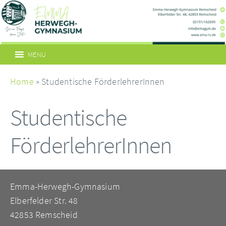
MENU
Home
» Studentische FörderlehrerInnen
Studentische
FörderlehrerInnen
Emma-Herwegh-Gymnasium
Elberfelder Str. 48
42853 Remscheid