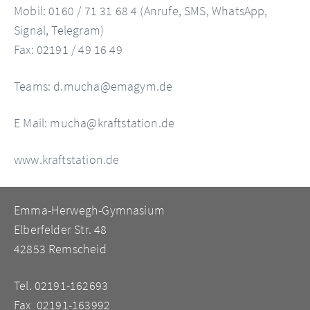
Mobil: 0160 / 71 31 68 4 (Anrufe, SMS, WhatsApp,
Signal, Telegram)
Fax: 02191 / 49 16 49
Teams: d.mucha@emagym.de
E Mail: mucha@kraftstation.de
www.kraftstation.de
Emma-Herwegh-Gymnasium
Elberfelder Str. 48
42853 Remscheid
Tel. 02191-162693
Fax 02191-163992