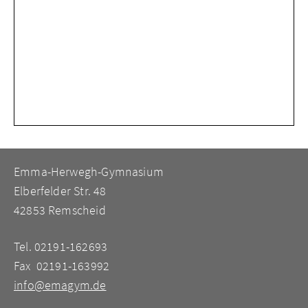
Emma-Herwegh-Gymnasium
Elberfelder Str. 48
42853 Remscheid
Tel. 02191-162693
Fax 02191-163992
info@emagym.de