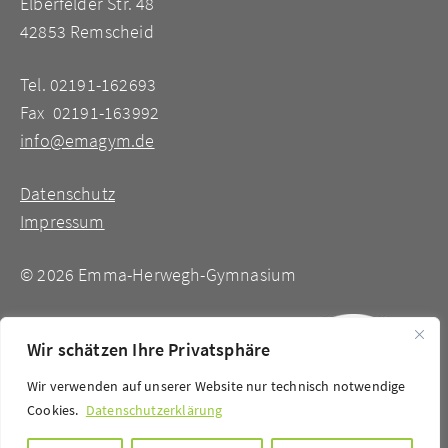
Elberfelder Str. 48
42853 Remscheid
Tel. 02191-162693
Fax 02191-163992
info@emagym.de
Datenschutz
Impressum
©
2026 Emma-Herwegh-Gymnasium
Wir schätzen Ihre Privatsphäre
Wir verwenden auf unserer Website nur technisch notwendige
Cookies.
Datenschutzerklärung