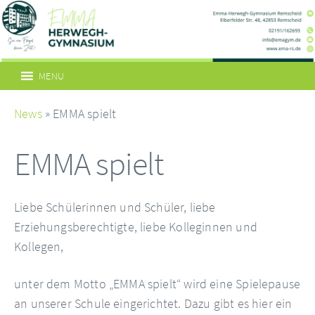
MENU
News
» EMMA spielt
EMMA spielt
Liebe Schülerinnen und Schüler, liebe
Erziehungsberechtigte, liebe Kolleginnen und
Kollegen,
unter dem Motto „EMMA spielt“ wird eine Spielepause
an unserer Schule eingerichtet. Dazu gibt es hier ein