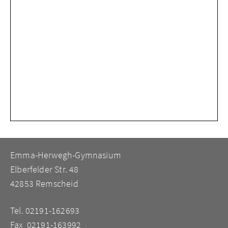
Emma-Herwegh-Gymnasium
Elberfelder Str. 48
42853 Remscheid
Tel. 02191-162693
Fax 02191-163992