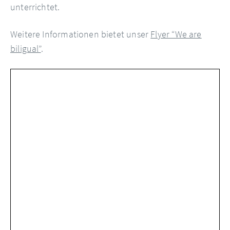
unterrichtet.
Weitere Informationen bietet unser
Flyer “We are
biligual”
.