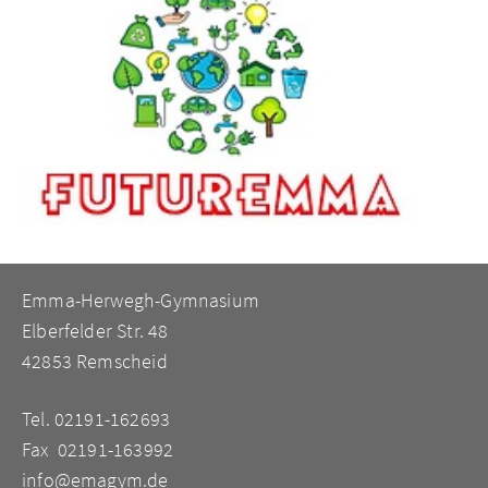
Emma-Herwegh-Gymnasium
Elberfelder Str. 48
42853 Remscheid
Tel. 02191-162693
Fax 02191-163992
info@emagym.de