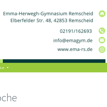
ice
oche