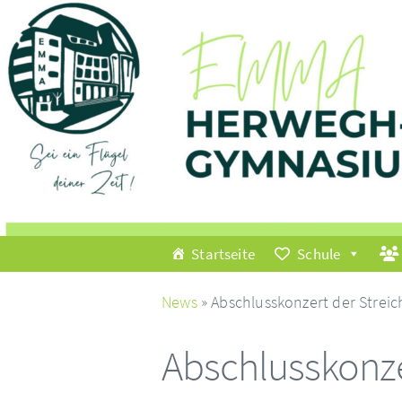
Startseite
Schule
News
» Abschlusskonzert der Strei
Abschlusskonze