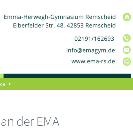
ice
n an der EMA